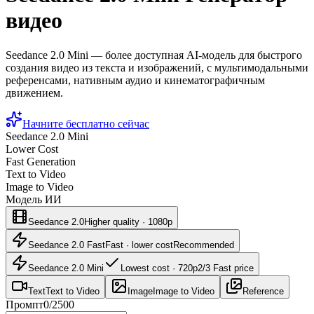
видео
Seedance 2.0 Mini — более доступная AI-модель для быстрого
создания видео из текста и изображений, с мультимодальными
референсами, нативным аудио и кинематографичным
движением.
Начните бесплатно сейчас
Seedance 2.0 Mini
Lower Cost
Fast Generation
Text to Video
Image to Video
Модель ИИ
Seedance 2.0
Higher quality · 1080p
Seedance 2.0 Fast
Fast · lower cost
Recommended
Seedance 2.0 Mini
Lowest cost · 720p
2/3 Fast price
Text
Text to Video
Image
Image to Video
Reference
Промпт
0
/
2500