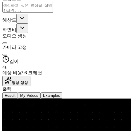
해상도
화면비
오디오 생성
카메라 고정
길이
4
s
예상 비용
98 크레딧
영상 생성
출력
Result
My Videos
Examples