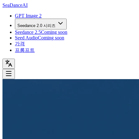
Sea
Dance
AI
GPT Image 2
Seedance 2.0 시리즈
Seedance 2.5
Coming soon
Seed Audio
Coming soon
가격
프롬프트