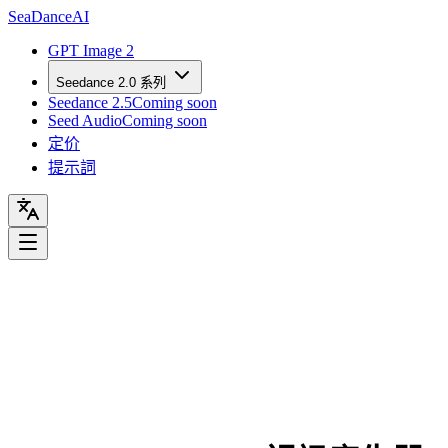
Sea
Dance
AI
GPT Image 2
Seedance 2.0 系列
Seedance 2.5
Coming soon
Seed Audio
Coming soon
定价
提示詞