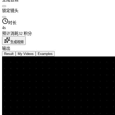
锁定镜头
时长
4
s
预计消耗
32 积分
生成视频
输出
Result
My Videos
Examples