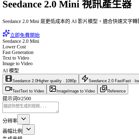
Seedance 2.0 Mini 視訊產生器
Seedance 2.0 Mini 是更低成本的 AI 影片模型，
立即免費開始
Seedance 2.0 Mini
Lower Cost
Fast Generation
Text to Video
Image to Video
AI 模型
Seedance 2.0
Higher quality · 1080p
Seedance 2.0 Fast
Fast · lo
Text
Text to Video
Image
Image to Video
Reference
提示词
0
/
2500
分辨率
画幅比例
生成音频