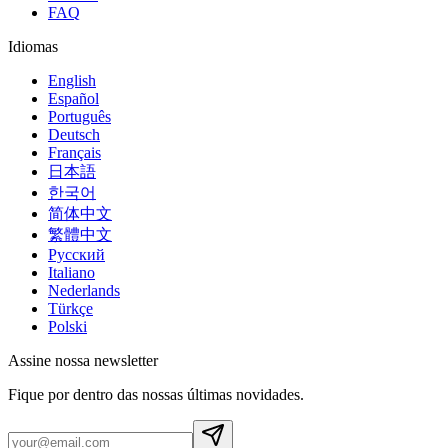
FAQ
Idiomas
English
Español
Português
Deutsch
Français
日本語
한국어
简体中文
繁體中文
Русский
Italiano
Nederlands
Türkçe
Polski
Assine nossa newsletter
Fique por dentro das nossas últimas novidades.