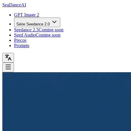
Sea
Dance
AI
GPT Image 2
Série Seedance 2.0
Seedance 2.5
Coming soon
Seed Audio
Coming soon
Preços
Prompts