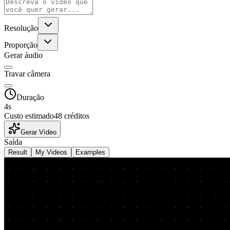
Resolução
Proporção
Gerar áudio
Travar câmera
Duração
4
s
Custo estimado
48 créditos
Gerar Vídeo
Saída
Result
My Videos
Examples