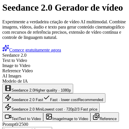
Seedance 2.0 Gerador de vídeo
Experimente a verdadeira criação de vídeo AI multimodal. Combine
imagens, vídeos, áudio e texto para gerar conteúdo cinematográfico
com recursos de referência precisos, extensão de vídeo contínua e
controle de linguagem natural.
Comece gratuitamente agora
Seedance 2.0
Text to Video
Image to Video
Reference Video
AI Images
Modelo de IA
Seedance 2.0
Higher quality · 1080p
Seedance 2.0 Fast
Fast · lower cost
Recommended
Seedance 2.0 Mini
Lowest cost · 720p
2/3 Fast price
Text
Text to Video
Image
Image to Video
Reference
Prompt
0
/
2500