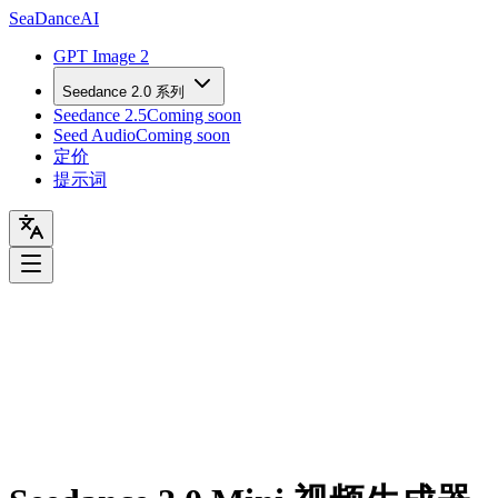
Sea
Dance
AI
GPT Image 2
Seedance 2.0 系列
Seedance 2.5
Coming soon
Seed Audio
Coming soon
定价
提示词