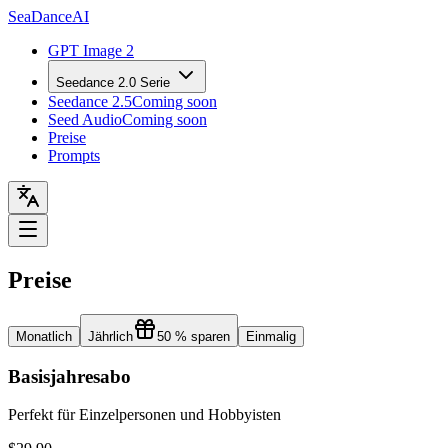
Sea
Dance
AI
GPT Image 2
Seedance 2.0 Serie
Seedance 2.5
Coming soon
Seed Audio
Coming soon
Preise
Prompts
Preise
Monatlich
Jährlich
50 % sparen
Einmalig
Basisjahresabo
Perfekt für Einzelpersonen und Hobbyisten