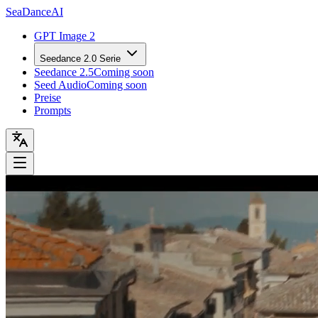
Sea
Dance
AI
GPT Image 2
Seedance 2.0 Serie
Seedance 2.5
Coming soon
Seed Audio
Coming soon
Preise
Prompts