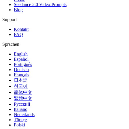
Seedance 2.0 Video-Prompts
Blog
Support
Kontakt
FAQ
Sprachen
English
Español
Português
Deutsch
Français
日本語
한국어
简体中文
繁體中文
Русский
Italiano
Nederlands
Türkçe
Polski