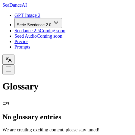
Sea
Dance
AI
GPT Image 2
Serie Seedance 2.0
Seedance 2.5
Coming soon
Seed Audio
Coming soon
Precios
Prompts
Glossary
No glossary entries
We are creating exciting content, please stay tuned!