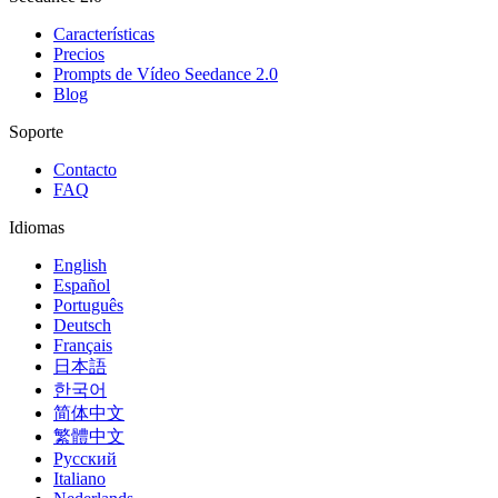
Características
Precios
Prompts de Vídeo Seedance 2.0
Blog
Soporte
Contacto
FAQ
Idiomas
English
Español
Português
Deutsch
Français
日本語
한국어
简体中文
繁體中文
Русский
Italiano