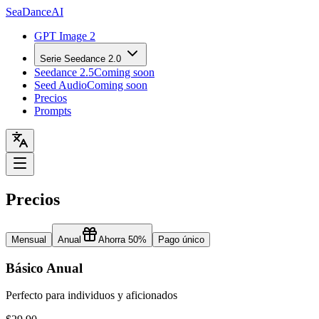
Sea
Dance
AI
GPT Image 2
Serie Seedance 2.0
Seedance 2.5
Coming soon
Seed Audio
Coming soon
Precios
Prompts
Precios
Mensual
Anual
Ahorra 50%
Pago único
Básico Anual
Perfecto para individuos y aficionados