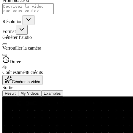
Prompt
0
/
2500
Résolution
Format
Générer l’audio
Verrouiller la caméra
Durée
4
s
Coût estimé
48 crédits
Générer la vidéo
Sortie
Result
My Videos
Examples