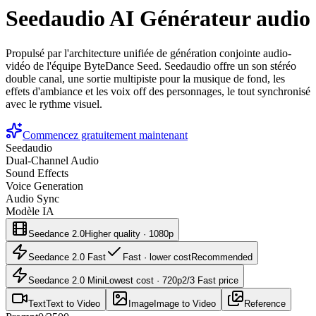
Seedaudio AI Générateur audio
Propulsé par l'architecture unifiée de génération conjointe audio-
vidéo de l'équipe ByteDance Seed. Seedaudio offre un son stéréo
double canal, une sortie multipiste pour la musique de fond, les
effets d'ambiance et les voix off des personnages, le tout synchronisé
avec le rythme visuel.
Commencez gratuitement maintenant
Seedaudio
Dual-Channel Audio
Sound Effects
Voice Generation
Audio Sync
Modèle IA
Seedance 2.0
Higher quality · 1080p
Seedance 2.0 Fast
Fast · lower cost
Recommended
Seedance 2.0 Mini
Lowest cost · 720p
2/3 Fast price
Text
Text to Video
Image
Image to Video
Reference