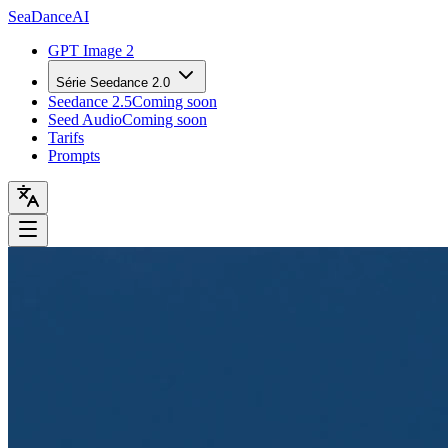
Sea
Dance
AI
GPT Image 2
Série Seedance 2.0
Seedance 2.5
Coming soon
Seed Audio
Coming soon
Tarifs
Prompts