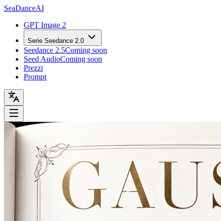
Sea
Dance
AI
GPT Image 2
Serie Seedance 2.0
Seedance 2.5
Coming soon
Seed Audio
Coming soon
Prezzi
Prompt