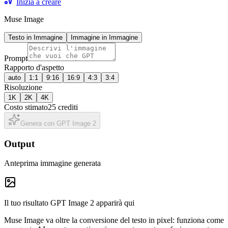
Inizia a creare
Muse Image
Testo in Immagine
Immagine in Immagine
Prompt
Rapporto d'aspetto
auto
1:1
9:16
16:9
4:3
3:4
Risoluzione
1K
2K
4K
Costo stimato
25 crediti
Genera con GPT Image 2
Output
Anteprima immagine generata
Il tuo risultato GPT Image 2 apparirà qui
Muse Image va oltre la conversione del testo in pixel: funziona come