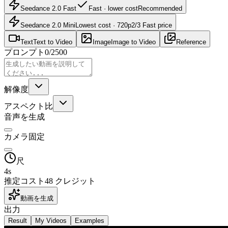
Seedance 2.0 Fast
Fast · lower cost
Recommended
Seedance 2.0 Mini
Lowest cost · 720p
2/3 Fast price
Text
Text to Video
Image
Image to Video
Reference
プロンプト
0
/
2500
解像度
アスペクト比
音声を生成
カメラ固定
尺
4
s
推定コスト
48 クレジット
動画を生成
出力
Result
My Videos
Examples