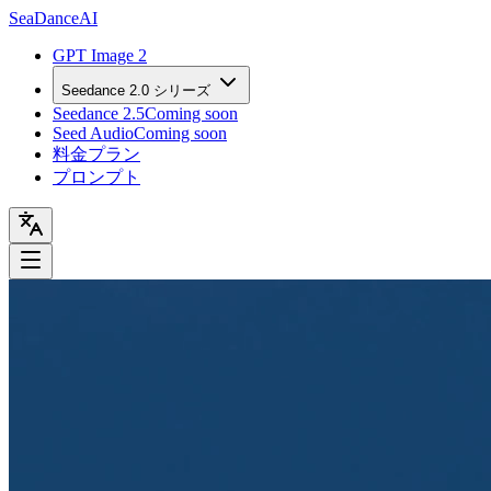
Sea
Dance
AI
GPT Image 2
Seedance 2.0 シリーズ
Seedance 2.5
Coming soon
Seed Audio
Coming soon
料金プラン
プロンプト