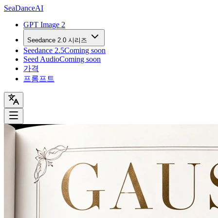
Sea
Dance
AI
GPT Image 2
Seedance 2.0 시리즈
Seedance 2.5
Coming soon
Seed Audio
Coming soon
가격
프롬프트