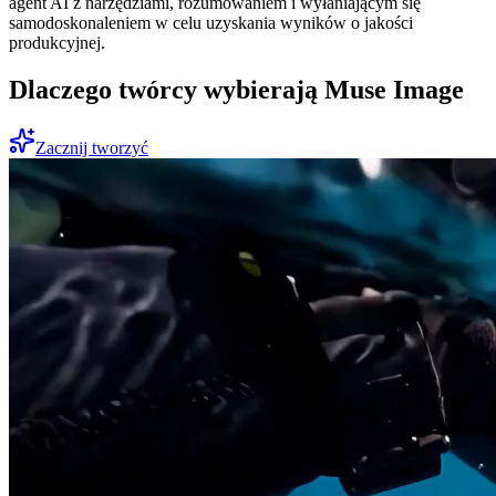
agent AI z narzędziami, rozumowaniem i wyłaniającym się
samodoskonaleniem w celu uzyskania wyników o jakości
produkcyjnej.
Dlaczego twórcy wybierają Muse Image
Zacznij tworzyć