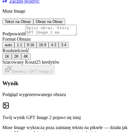
Zacznij tworzyć
Muse Image
Tekst na Obraz
Obraz na Obraz
Podpowiedź
Format Obrazu
auto
1:1
9:16
16:9
4:3
3:4
Rozdzielczość
1K
2K
4K
Szacowany Koszt
25 kredytów
Generuj z GPT Image 2
Wynik
Podgląd wygenerowanego obrazu
Twój wynik GPT Image 2 pojawi się tutaj
Muse Image wykracza poza zamianę tekstu na piksele — działa jak