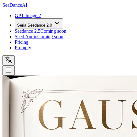
Sea
Dance
AI
GPT Image 2
Seria Seedance 2.0
Seedance 2.5
Coming soon
Seed Audio
Coming soon
Pricing
Prompty