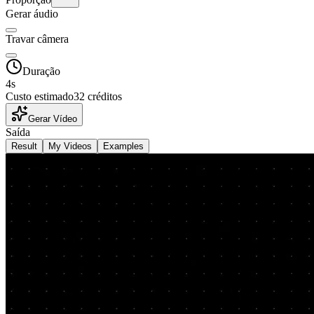
Gerar áudio
Travar câmera
Duração
4
s
Custo estimado
32 créditos
Gerar Vídeo
Saída
Result
My Videos
Examples