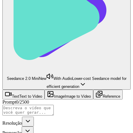
Seedance 2.0 Mini
New
With Audio
Lower-cost Seedance model for
efficient generation
Text
Text to Video
Image
Image to Video
Reference
Prompt
0
/
2500
Resolução
Proporção