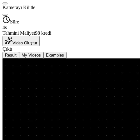
Kamerayı Kilitle
Süre
4
s
Tahmini Maliyet
98 kredi
Video Oluştur
Çıktı
Result
My Videos
Examples