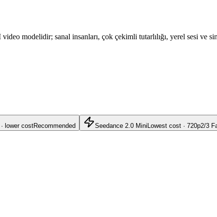
ideo modelidir; sanal insanları, çok çekimli tutarlılığı, yerel sesi ve si
 · lower cost
Recommended
Seedance 2.0 Mini
Lowest cost · 720p
2/3 F