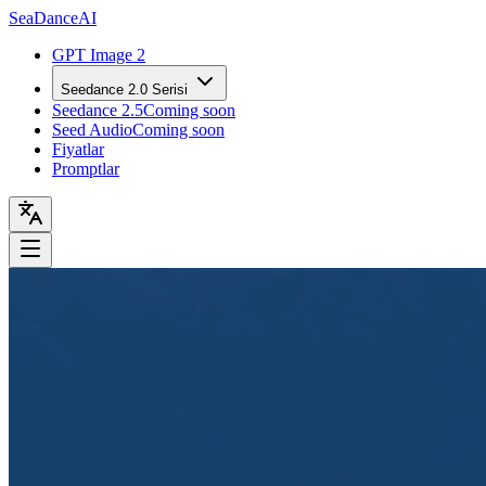
Sea
Dance
AI
GPT Image 2
Seedance 2.0 Serisi
Seedance 2.5
Coming soon
Seed Audio
Coming soon
Fiyatlar
Promptlar