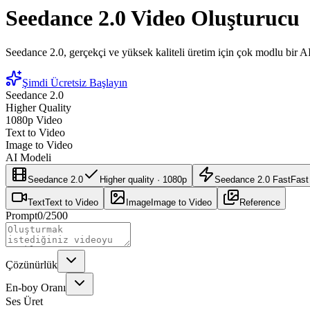
Seedance 2.0 Video Oluşturucu
Seedance 2.0, gerçekçi ve yüksek kaliteli üretim için çok modlu bir AI v
Şimdi Ücretsiz Başlayın
Seedance 2.0
Higher Quality
1080p Video
Text to Video
Image to Video
AI Modeli
Seedance 2.0
Higher quality · 1080p
Seedance 2.0 Fast
Fast
Text
Text to Video
Image
Image to Video
Reference
Prompt
0
/
2500
Çözünürlük
En-boy Oranı
Ses Üret