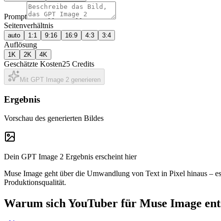
Prompt
Seitenverhältnis
auto
1:1
9:16
16:9
4:3
3:4
Auflösung
1K
2K
4K
Geschätzte Kosten
25 Credits
Mit GPT Image 2 generieren
Ergebnis
Vorschau des generierten Bildes
Dein GPT Image 2 Ergebnis erscheint hier
Muse Image geht über die Umwandlung von Text in Pixel hinaus – es
Produktionsqualität.
Warum sich YouTuber für Muse Image ent