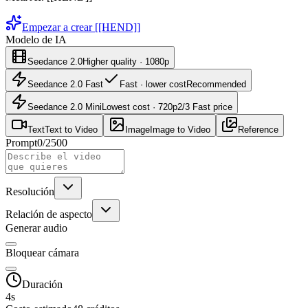
Empezar a crear [[HEND]]
Modelo de IA
Seedance 2.0
Higher quality · 1080p
Seedance 2.0 Fast
Fast · lower cost
Recommended
Seedance 2.0 Mini
Lowest cost · 720p
2/3 Fast price
Text
Text to Video
Image
Image to Video
Reference
Prompt
0
/
2500
Resolución
Relación de aspecto
Generar audio
Bloquear cámara
Duración
4
s