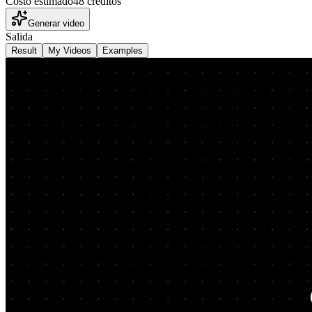
Costo estimado
48 créditos
Generar video
Salida
Result
My Videos
Examples