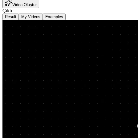
Video Oluştur
Çıktı
Result
My Videos
Examples