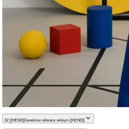
02 [[HEND]]
Gerekirse referans ekleyin [[HEND]]