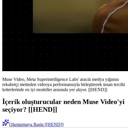
Muse Video, Meta Superintelligence Labs' aracılı medya yığınını
rekabetçi metinden videoya performansıyla birleştirerek insan tercihi
kriterlerinde en iyi modeller arasında yer alıyor. [[HEND]]
İçerik oluşturucular neden Muse Video'yi
seçiyor? [[HEND]]
Oluşturmaya Başla [[HEND]]