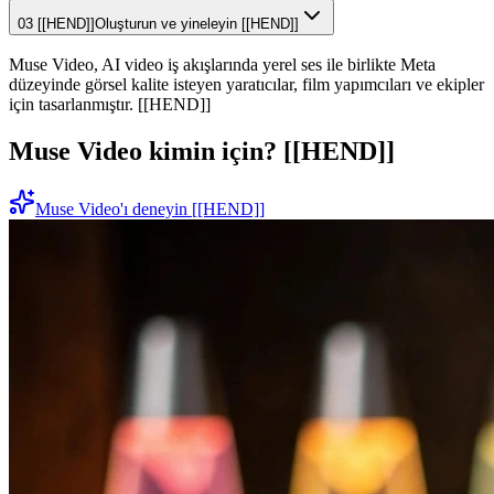
03 [[HEND]]
Oluşturun ve yineleyin [[HEND]]
Muse Video, AI video iş akışlarında yerel ses ile birlikte Meta
düzeyinde görsel kalite isteyen yaratıcılar, film yapımcıları ve ekipler
için tasarlanmıştır. [[HEND]]
Muse Video kimin için? [[HEND]]
Muse Video'ı deneyin [[HEND]]